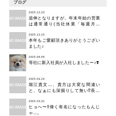
ブログ
2025.12.23
追伸となりますが、年末年始の営業
は通常通り(当社休業「毎週月曜
日」)12時〜深夜2時お気軽にご利用
2025.12.23
ください。
本年もご愛顧頂きありがとうござい
ました♪
2025.06.06
等社に新入社員が入社しましたー♪❣️
2025.04.24
堀江貴文…、貴方は大変な間違い
と、なぁにも深掘りして無い⁉️長く
なります…。
2025.03.31
ヒョへ〜‼️偉く有名になったもんじ
ゃ…。